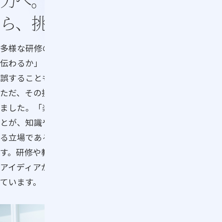
ら、挑戦を重ねる
多様な研修の実施や教育コンテンツの制作は「どうすれば
伝わるか」「どうすれば楽しみながら学べるか」を試行錯
誤することも多く、たくさんの挑戦がありました。
ただ、その挑戦で、自分自身が楽しむことも大切にしてき
ました。「楽しい学びであること、楽しみながら学べるこ
とが、知識やスキルの定着につながる」と考え、研修を作
る立場である自分自身が楽しむことも大切だと考えていま
す。研修や教材を形にしていくプロセスには様々な発見や
アイディアがあり、充実感とおもしろさ、やりがいを感じ
ています。