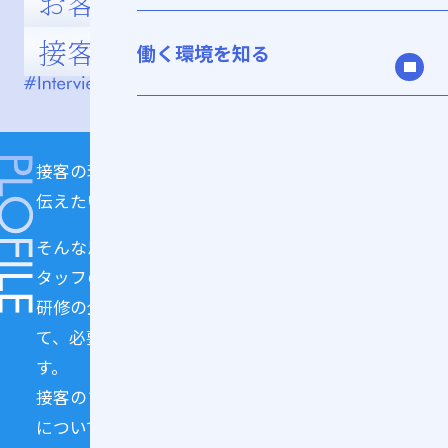
お客さまを笑顔にする、
接客のプロを育てる
働く環境を知る
接客の現場で感じた喜びや楽しさを、より多くの人に
伝えたい——。
そんな思いを胸に、人材開発部の教育担当として、ス
タッフの成長を支えるYさん。
研修の企画・運営や、マニュアル・動画の制作を通し
て、必要なスキルを楽しく学べる環境を整備していま
す。
接客のプロを育てる、様々な学びを開発する取り組み
について聞きました。