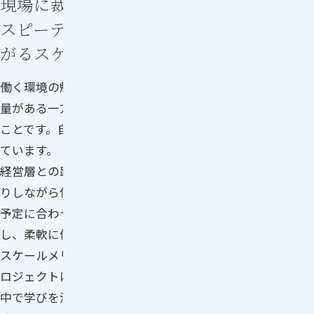
現場に裁量があり、
スピーディに動ける環境と学びの場が
広
がるスケール感が魅力
働く環境の魅力は、コンパクトな組織で現場の一体感や裁
量がある一方、イオングループのスケールメリットもある
ことです。自由度と安心感、その両方がある環境だと感じ
ています。
経営層との距離が近く、知見を聞いたり、考えを確認した
りしながら仕事が進められます。また、自分の業務状況や
予定に合わせてリモートワークやフレックス制度を活用
し、柔軟に働く時間や場所を選ぶことができます。
スケールメリットとしては、グループ全体の研修や横断プ
ロジェクトに参加する機会があること。多様な人と関わる
中で学びを深め、人脈を広げることができるのも魅力で