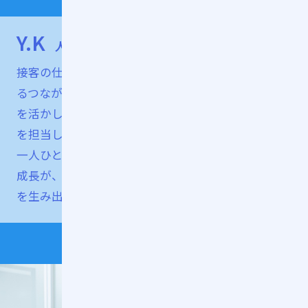
Y.K
人材開発部/教育グループ
接客の仕事を通して、人との会話や笑顔から生まれ
るつながりの温かさを実感してきました。その経験
を活かし、現在は接客業務に携わるスタッフの教育
を担当しています。大切にしているのは、スタッフ
一人ひとりが楽しく学び、成長できること。誰かの
成長が、お客さまの笑顔につながる——そんな循環
を生み出すことを目指しています。