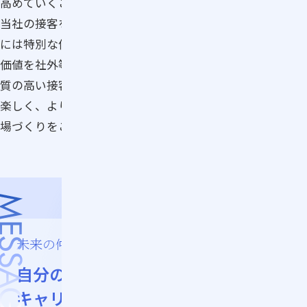
高めていくことです。
当社の接客を主としたサービスは独自性があり、その機能
には特別な価値があると感じています。将来的には、その
価値を社外等にもより広げる展開をしていきたいです。
質の高い接客を通じて、お客さまの日々の買い物をもっと
楽しく、より良いものにする——その想いを胸に、学びの
場づくりをこれからも進化させていきます。
未来の仲間へのメッセージ
自分の「好き」から
キャリアの道をつくろう