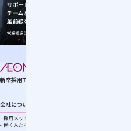
サポートのプロとして、
現場での
チームと共に営業の
最高のく
最前線を支える
生み出す
営業推進部 / ビリング担当 M.Y
ラウンジ事業部
新卒採用TOP
会社について知る
採用メッセージ
事業紹介
働く人たち
ADSの仕事